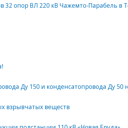
в 32 опор ВЛ 220 кВ Чажемто-Парабель в 
а!
вода Ду 150 и конденсатопровода Ду 50 н
х взрывчатых веществ
укции подстанции 110 кВ «Новая Еруда»