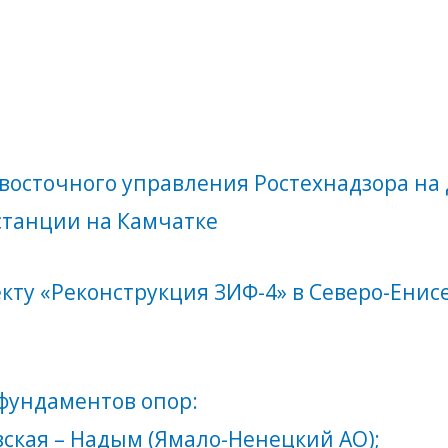
осточного управления Ростехнадзора на 
станции на Камчатке
ту «Реконструкция ЗИФ-4» в Северо-Енис
 фундаментов опор:
вская – Надым (Ямало-Ненецкий АО);